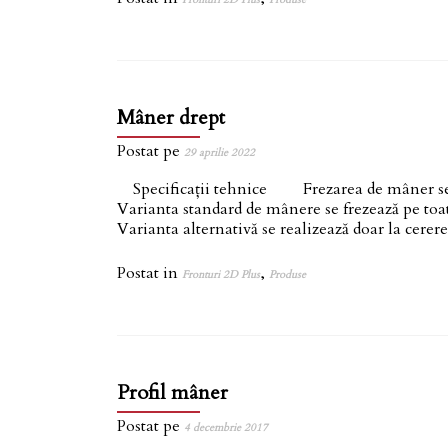
Mâner drept
Postat pe
29 aprilie 2022
Specificații tehnice Frezarea de mâner se exe
Varianta standard de mânere se frezează pe to
Varianta alternativă se realizează doar la cere
Postat in
,
Fronturi 2D Plus
Produse
Profil mâner
Postat pe
4 decembrie 2017