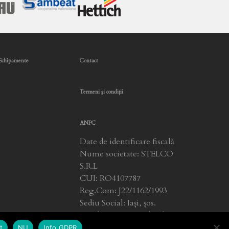
Echipamente
Contact
Termeni şi condiţii
ANPC
Date de identificare fiscală
Nume societate: STELCO
S.R.L
CUI: RO4107787
Reg.Com: J22/1162/1993
Sediu Social: Iași, șos.
Ungheni Nr. 2, județul Iași
t
NU
Info GDPR