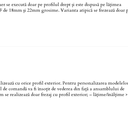
xecută doar pe profilul drept și este dispusă pe lățimea
DF de 18mm și 22mm grosime. Varianta atipică se frezează doar 
ează cu orice profil exterior. Pentru personalizarea modelelor
 de comandă va fi însoțit de vederea din față a ansamblului de
 se realizează doar frezaj cu profil exterior; – lățime/înălțime >