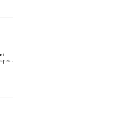
ui.
capete.