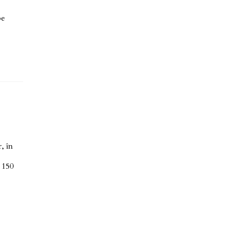
pe
, în
 150