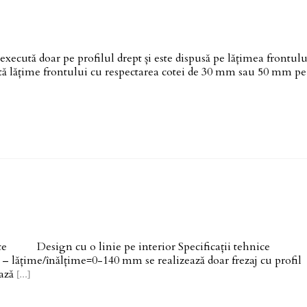
ută doar pe profilul drept și este dispusă pe lățimea frontulu
ată lățime frontului cu respectarea cotei de 30 mm sau 50 mm pe
i tehnice Design cu o linie pe interior Specificații tehn
: – lățime/înălțime=0-140 mm se realizează doar frezaj cu profil
ează
Read
[…]
more
about