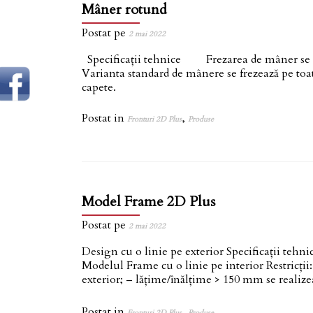
Mâner rotund
Postat pe
2 mai 2022
Specificații tehnice Frezarea de mâner se exec
Varianta standard de mânere se frezează pe to
capete.
Postat in
,
Fronturi 2D Plus
Produse
Model Frame 2D Plus
Postat pe
2 mai 2022
Design cu o linie pe exterior Specificați
Modelul Frame cu o linie pe interior Restricții
exterior; – lățime/înălțime > 150 mm se realiz
Postat in
,
Fronturi 2D Plus
Produse