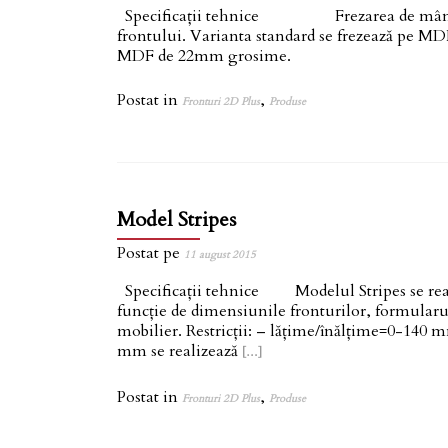
Specificații tehnice Frezarea de mâner se e
frontului. Varianta standard se frezează pe M
MDF de 22mm grosime.
Postat in
,
Fronturi 2D Plus
Produse
Model Stripes
Postat pe
11 august 2015
Specificații tehnice Modelul Stripes se realiz
funcție de dimensiunile fronturilor, formularul
mobilier. Restricții: – lățime/înălțime=0-140 mm
mm se realizează
Read
[…]
more
about
Postat in
,
Fronturi 2D Plus
Produse
Model
Stripes