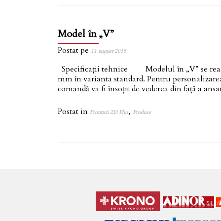
Model în „V”
Postat pe
11 august 2015
Specificații tehnice Modelul în „V” se realize
mm în varianta standard. Pentru personalizarea
comandă va fi însoțit de vederea din față a an
Postat in
,
Fronturi 2D Plus
Produse
Navigare