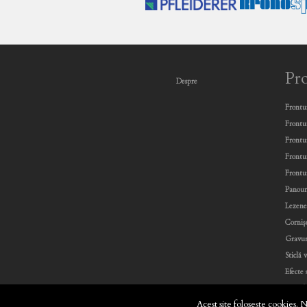
Pr
Despre
Frontu
Frontu
Frontu
Frontu
Frontu
Panour
Lezen
Corniș
Gravu
Sticlă 
Efecte 
Portofo
Acest site folosește cookies. 
Paleta