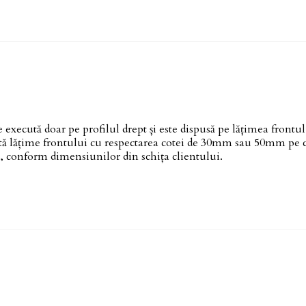
Model
Frame
2D
Plus
cută doar pe profilul drept și este dispusă pe lățimea frontul
ată lățime frontului cu respectarea cotei de 30mm sau 50mm pe 
re, conform dimensiunilor din schița clientului.