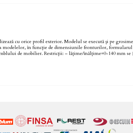
ază cu orice profil exterior. Modelul se execută și pe grosime
 modelelor, în funcție de dimensiunile fronturilor, formularul
samblului de mobilier. Restricții: – lățime/înălțime=0-140 mm se