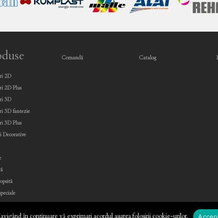
oduse
Comandă
Catalog
ri 2D
ri 2D Plus
ri 3D
ri 3D fantezie
ri 3D Plus
i Decorative
e
e
ră
vopsită
speciale
liu Decoruri
Navigând în continuare vă exprimați acordul asupra folosirii cookie-urilor.
Accep
re