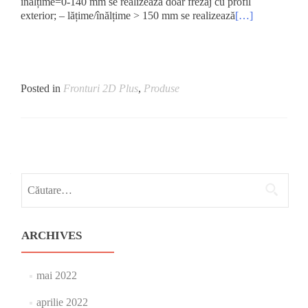
înălțime=0-140 mm se realizează doar frezaj cu profil
exterior; – lățime/înălțime > 150 mm se realizează
[…]
Posted in
Fronturi 2D Plus
,
Produse
Posts
navigation
Caută
după:
ARCHIVES
mai 2022
aprilie 2022