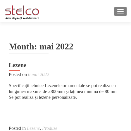
TOGG
Month:
mai 2022
Lezene
Posted on
6 mai 2022
Specificații tehnice Lezenele ornamentale se pot realiza cu
lungimea maximă de 2800mm și lățimea minimă de 80mm.
Se pot realiza și lezene personalizate.
Posted in
Lezene
,
Produse