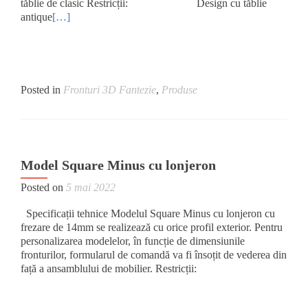
tăblie de clasic Restricții: Design cu tăblie
antique
[…]
Posted in
Fronturi 3D Fantezie
,
Produse
Model Square Minus cu lonjeron
Posted on
5 mai 2022
Specificații tehnice Modelul Square Minus cu lonjeron cu
frezare de 14mm se realizează cu orice profil exterior. Pentru
personalizarea modelelor, în funcție de dimensiunile
fronturilor, formularul de comandă va fi însoțit de vederea din
față a ansamblului de mobilier. Restricții: