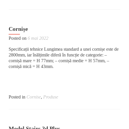
Cornișe
Posted on
6 mai 2022
Specificații tehnice Lungimea standard a unei cornișe este de
2800mm, iar înălțimile diferă în funcție de categorie: –
cornișă mare = H 77mm; – cornișă medie = H 57mm, –
cornișă mică = H 43mm.
Posted in
Cornise
,
Produse
Model Stairs 3d Plus