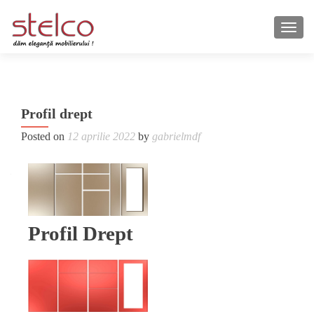
TOGG
Po
←
Profil drept
Mod
na
Clas
Posted on
12 aprilie 2022
by
gabrielmdf
Profil Drept