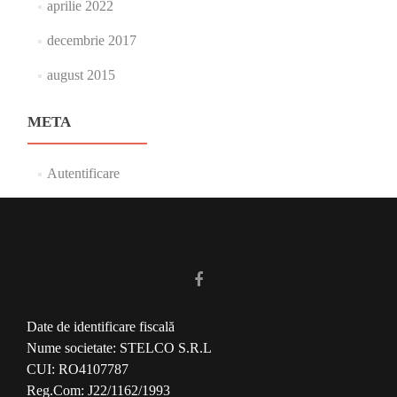
aprilie 2022
decembrie 2017
august 2015
META
Autentificare
Date de identificare fiscală
Nume societate: STELCO S.R.L
CUI: RO4107787
Reg.Com: J22/1162/1993