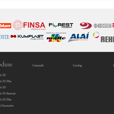
oduse
Comandă
Catalog
ri 2D
ri 2D Plus
ri 3D
ri 3D fantezie
ri 3D Plus
i Decorative
e