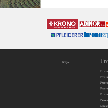
Pr
Despre
Frontu
Frontu
Frontu
Frontu
Frontu
Panour
Lezen