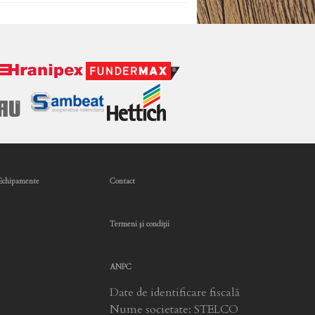
Echipamente
Contact
Termeni şi condiţii
ANPC
Date de identificare fiscală
Nume societate: STELCO