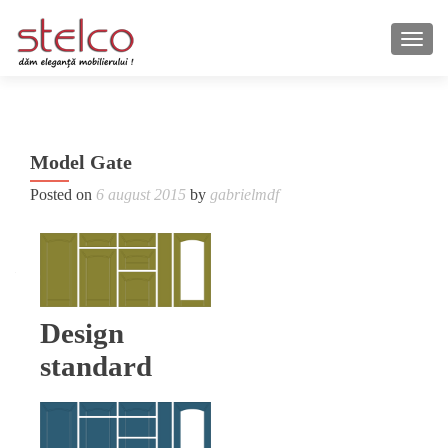
TOGG
Po
Model Gate
Mo
na
Coun
Posted on
6 august 2015
by
gabrielmdf
Design
standard