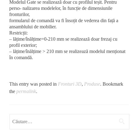
Modelul Gate se realizează doar cu profilul teșit. Pentru
perso- nalizarea modelelor, în funcție de dimensiunile
fronturilor,
formularul de comandă va fi însoțit de vederea din față a
ansamblului de mobilier.
Restricții:
– lățime/înălțime=0-210 mm se realizează doar frezaj cu
profil exterior;
– lățime/înălțime > 210 mm se realizează modelul menționat
în comandă.
This entry was posted in
Fronturi 3D
,
Produse
. Bookmark
the
permalink
.
Caută
după: