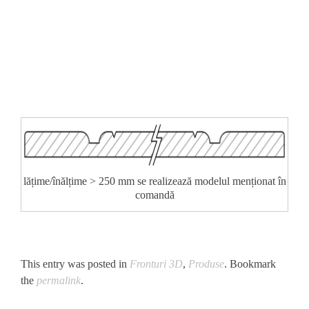
lățime/înălțime > 250 mm se realizează modelul menționat în
comandă
This entry was posted in
Fronturi 3D
,
Produse
. Bookmark
the
permalink
.