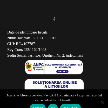
Date de identificare fiscală
Nume societate: STELCO S.R.L
CUI: RO4107787
Reg.Com: J22/1162/1993
Sediu Social: Iași, șos. Ungheni Nr. 2, județul Iași
Acest site folosește cookies. Navigând în continuare vă exprimați acordul
©Toate drepturile rezervate STELCO
asupra folosirii cookie-urilor.
Website construit pe platforma Wordpress/Zerif Lite
Accept
NU
Info GDPR