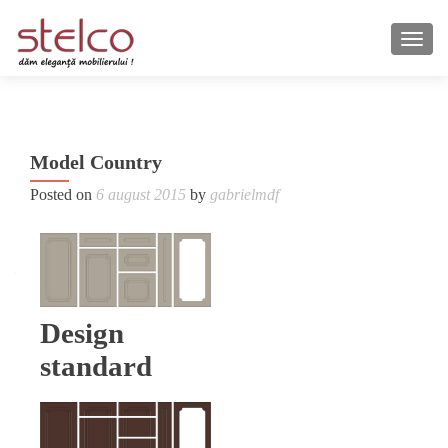
TOGG
Po
←
Model Country
Mod
na
Clas
Posted on
6 august 2015
by
gabrielmdf
Plu
Design
standard